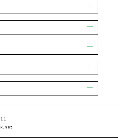
211
k.net