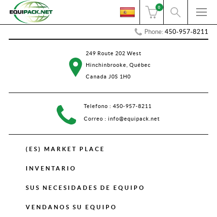
0
Phone:
450-957-8211
249 Route 202 West
Hinchinbrooke, Québec
Canada J0S 1H0
Telefono :
450-957-8211
Correo :
info@equipack.net
(ES) MARKET PLACE
INVENTARIO
SUS NECESIDADES DE EQUIPO
VENDANOS SU EQUIPO